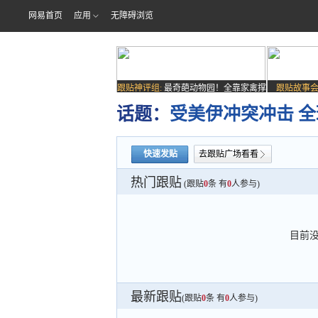
网易首页
应用
无障碍浏览
跟贴神评组:
最奇葩动物园！全靠家禽撑
跟贴故事会
场子
话题：
受美伊冲突冲击 全
快速发贴
去跟贴广场看看
热门跟贴
(跟贴
0
条 有
0
人参与)
目前
最新跟贴
(跟贴
0
条 有
0
人参与)