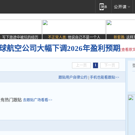
:
写下旅途中被坑的经历
不正常人类:
他说自己不是一个人
新套路:
这样
球航空公司大幅下调2026年盈利预期
[查看原文
1
上一页
下一页
跟贴用户自律公约
|
手机也能看跟贴>>
没有热门跟贴
去跟贴广场看看>>