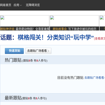
网易首页
应用
无障碍浏览
跟贴神评组:
最奇葩动物园！全靠家禽撑
跟贴故事会:
写下旅途中被坑的经历
场子
话题：
棋格闯关！分类知识“玩中学”
[查看原文
快速发贴
去跟贴广场看看
热门跟贴
(跟贴
0
条 有
0
人参与)
目前没有热门跟贴
去跟贴广场看看>
最新跟贴
(跟贴
0
条 有
0
人参与)