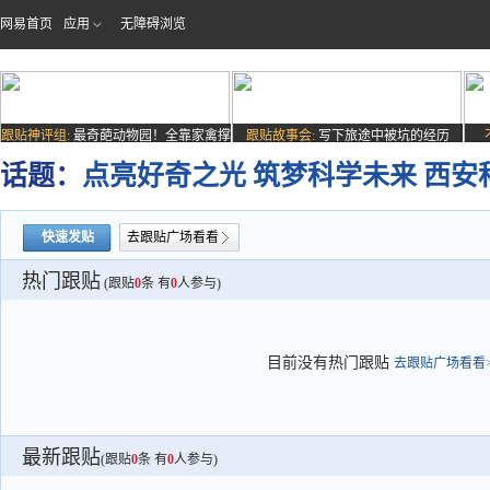
网易首页
应用
无障碍浏览
跟贴神评组:
最奇葩动物园！全靠家禽撑
跟贴故事会:
写下旅途中被坑的经历
场子
话题：
点亮好奇之光 筑梦科学未来 西
快速发贴
去跟贴广场看看
热门跟贴
(跟贴
0
条 有
0
人参与)
目前没有热门跟贴
去跟贴广场看看>
最新跟贴
(跟贴
0
条 有
0
人参与)