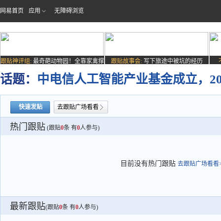
网易首页
应用
无障碍浏览
跟贴神评组:
最奇葩动物园！全靠家禽撑
跟贴故事会:
写下旅途中被坑的经历
场子
话题：
中电信人工智能产业基金成立，2
快速发贴
去跟贴广场看看
热门跟贴
(跟贴
0
条 有
0
人参与)
目前没有热门跟贴
去跟贴广场看看>
最新跟贴
(跟贴
0
条 有
0
人参与)