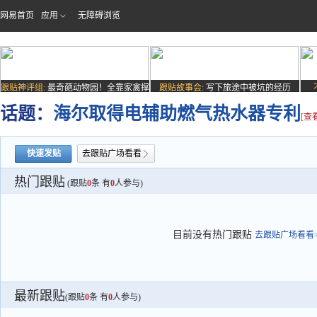
网易首页
应用
无障碍浏览
跟贴神评组:
最奇葩动物园！全靠家禽撑
跟贴故事会:
写下旅途中被坑的经历
场子
话题：
海尔取得电辅助燃气热水器专利
[查
快速发贴
去跟贴广场看看
热门跟贴
(跟贴
0
条 有
0
人参与)
目前没有热门跟贴
去跟贴广场看看>
最新跟贴
(跟贴
0
条 有
0
人参与)