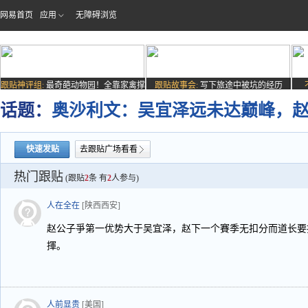
网易首页
应用
无障碍浏览
跟贴神评组:
最奇葩动物园！全靠家禽撑
跟贴故事会:
写下旅途中被坑的经历
场子
话题：
奥沙利文：吴宜泽远未达巅峰，
快速发贴
去跟贴广场看看
热门跟贴
(跟贴
2
条 有
2
人参与)
人在全在
[陕西西安]
赵公子爭第一优势大于吴宜泽，赵下一个賽季无扣分而道长要
揮。
人前显贵
[美国]