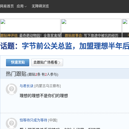
网易首页
应用
无障碍浏览
跟贴神评组:
最奇葩动物园！全靠家禽撑
跟贴故事会:
写下旅途中被坑的经历
场子
话题：
字节前公关总监，加盟理想半年
快速发贴
去跟贴广场看看
热门跟贴
(跟贴
2
条 有
2
人参与)
与君长诀
[内蒙古乌兰察布]
理想的理想不是你们的理想
怕等待只成为等待
[中国]