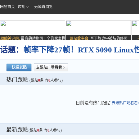
网易首页
应用
无障碍浏览
跟贴神评组:
最奇葩动物园！全靠家禽撑
跟贴故事会:
写下旅途中被坑的经历
场子
话题：
帧率下降27帧！RTX 5090 Linu
快速发贴
去跟贴广场看看
热门跟贴
(跟贴
0
条 有
0
人参与)
目前没有热门跟贴
去跟贴广场看看>
最新跟贴
(跟贴
0
条 有
0
人参与)