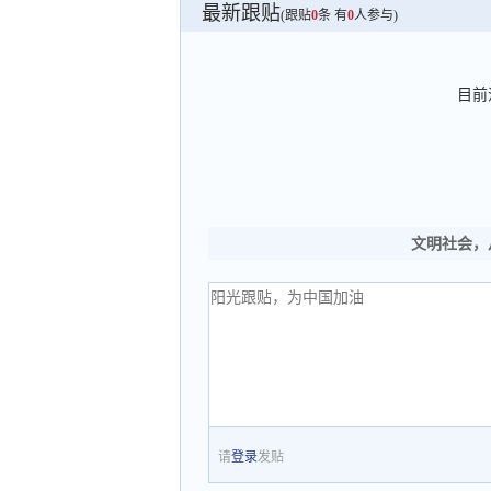
最新跟贴
(跟贴
0
条 有
0
人参与)
目前
文明社会，
请
登录
发贴