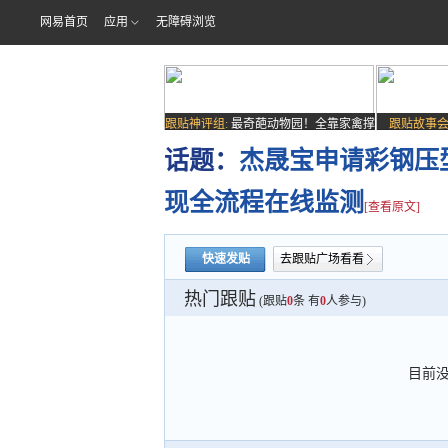
网易首页
应用
无障碍浏览
跟贴神评组:
最奇葩动物园！全靠家禽撑
跟贴故事会
场子
话题：
杰晟宝申请彩钢压
现全流程在线监测
[查看原文]
快速发贴
去跟贴广场看看
热门跟贴
(跟贴
0
条 有
0
人参与)
目前