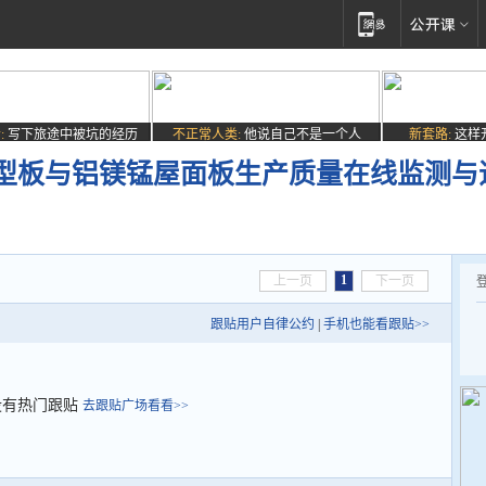
:
写下旅途中被坑的经历
不正常人类:
他说自己不是一个人
新套路:
这样
型板与铝镁锰屋面板生产质量在线监测与
1
上一页
下一页
跟贴用户自律公约
|
手机也能看跟贴>>
没有热门跟贴
去跟贴广场看看>>