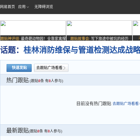
网易首页
应用
无障碍浏览
跟贴神评组:
最奇葩动物园！全靠家禽撑
跟贴故事会:
写下旅途中被坑的经历
场子
话题：
桂林消防维保与管道检测达成战略
快速发贴
去跟贴广场看看
热门跟贴
(跟贴
0
条 有
0
人参与)
目前没有热门跟贴
去跟贴广场看看>
最新跟贴
(跟贴
0
条 有
0
人参与)