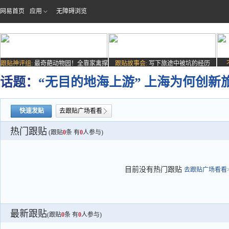
网易首页
应用
无障碍浏览
跟贴神评组:
最奇葩动物园！全靠家禽撑
跟贴故事会:
写下旅途中被坑的经历
场子
话题：
“无目的地海上游” 上海为何创新
快速发贴
去跟贴广场看看
热门跟贴
(跟贴
0
条 有
0
人参与)
目前没有热门跟贴
去跟贴广场看看>
最新跟贴
(跟贴
0
条 有
0
人参与)