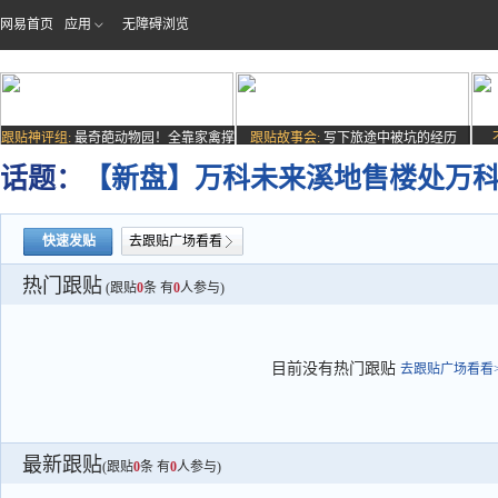
网易首页
应用
无障碍浏览
跟贴神评组:
最奇葩动物园！全靠家禽撑
跟贴故事会:
写下旅途中被坑的经历
场子
话题：
【新盘】万科未来溪地售楼处万科
快速发贴
去跟贴广场看看
热门跟贴
(跟贴
0
条 有
0
人参与)
目前没有热门跟贴
去跟贴广场看看>
最新跟贴
(跟贴
0
条 有
0
人参与)