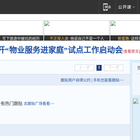
:
写下旅途中被坑的经历
不正常人类:
他说自己不是一个人
新套路:
这样
开“物业服务进家庭”试点工作启动会
[查看原文]
1
上一页
下一页
跟贴用户自律公约
|
手机也能看跟贴>>
没有热门跟贴
去跟贴广场看看>>