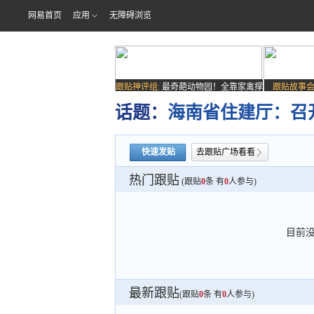
网易首页
应用
无障碍浏览
跟贴神评组:
最奇葩动物园！全靠家禽撑
跟贴故事会
场子
话题：
海南省住建厅：召
快速发贴
去跟贴广场看看
热门跟贴
(跟贴
0
条 有
0
人参与)
目前
最新跟贴
(跟贴
0
条 有
0
人参与)