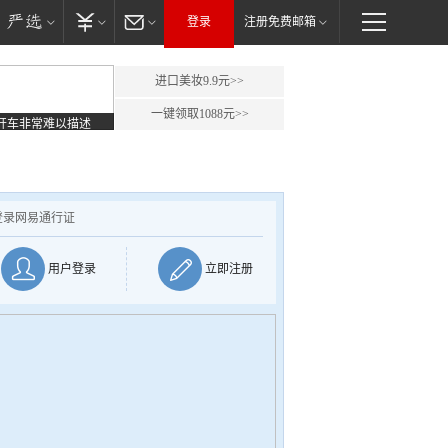
登录
注册免费邮箱
进口美妆9.9元>>
一键领取1088元>>
开车非常难以描述
登录网易通行证
用户登录
立即注册