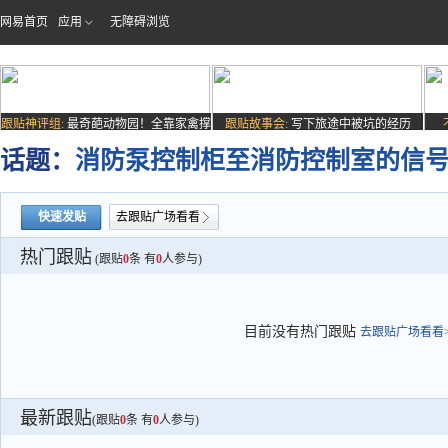
网易首页
应用
无障碍浏览
跟贴神评组:
最奇葩动物园！全靠家禽撑
跟贴故事会:
写下旅途中被坑的经历
场子
话题：
消防泵控制柜至消防控制室的信
快速发贴
去跟贴广场看看
热门跟贴
(跟贴
0
条 有
0
人参与)
目前没有热门跟贴
去跟贴广场看看>
最新跟贴
(跟贴
0
条 有
0
人参与)