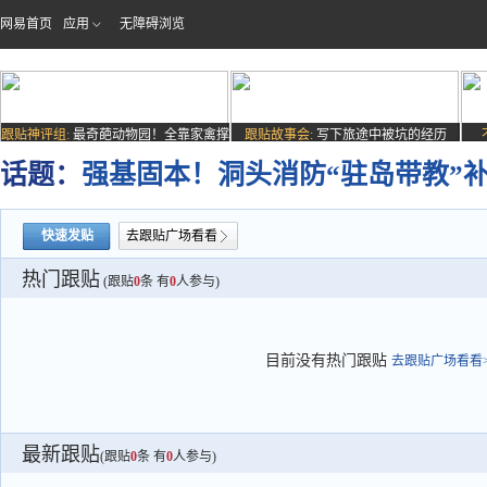
网易首页
应用
无障碍浏览
跟贴神评组:
最奇葩动物园！全靠家禽撑
跟贴故事会:
写下旅途中被坑的经历
场子
话题：
强基固本！洞头消防“驻岛带教”
快速发贴
去跟贴广场看看
热门跟贴
(跟贴
0
条 有
0
人参与)
目前没有热门跟贴
去跟贴广场看看>
最新跟贴
(跟贴
0
条 有
0
人参与)