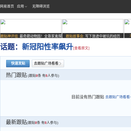
网易首页
应用
无障碍浏览
跟贴神评组:
最奇葩动物园！全靠家禽撑
跟贴故事会:
写下旅途中被坑的经历
场子
话题：
新冠阳性率飙升
[查看原文]
快速发贴
去跟贴广场看看
热门跟贴
(跟贴
0
条 有
0
人参与)
目前没有热门跟贴
去跟贴广场看看>
最新跟贴
(跟贴
0
条 有
0
人参与)