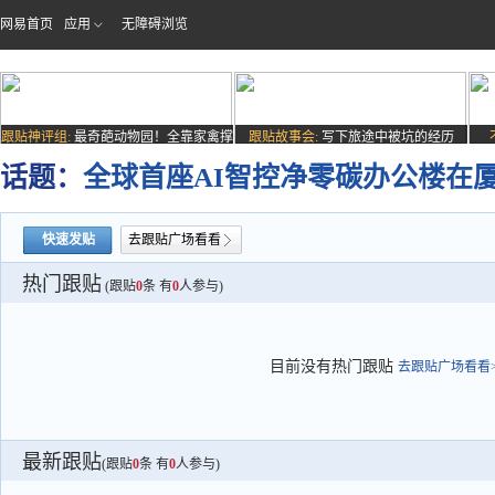
网易首页
应用
无障碍浏览
跟贴神评组:
最奇葩动物园！全靠家禽撑
跟贴故事会:
写下旅途中被坑的经历
场子
话题：
全球首座AI智控净零碳办公楼在
快速发贴
去跟贴广场看看
热门跟贴
(跟贴
0
条 有
0
人参与)
目前没有热门跟贴
去跟贴广场看看>
最新跟贴
(跟贴
0
条 有
0
人参与)