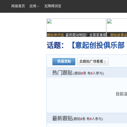
网易首页
应用
无障碍浏览
跟贴神评组:
最奇葩动物园！全靠家禽撑
跟贴故事会
场子
话题：
【意起创投俱乐部
快速发贴
去跟贴广场看看
热门跟贴
(跟贴
0
条 有
0
人参与)
目前
最新跟贴
(跟贴
0
条 有
0
人参与)