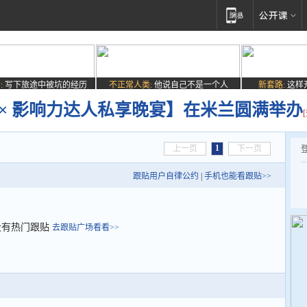
:
写下旅途中被坑的经历
不正常人类:
他说自己不是一个人
新套路:
这样
 × 影响力达人私享晚宴】在米兰圆满举办
1
上一页
下一页
跟贴用户自律公约
|
手机也能看跟贴>>
没有热门跟贴
去跟贴广场看看>>