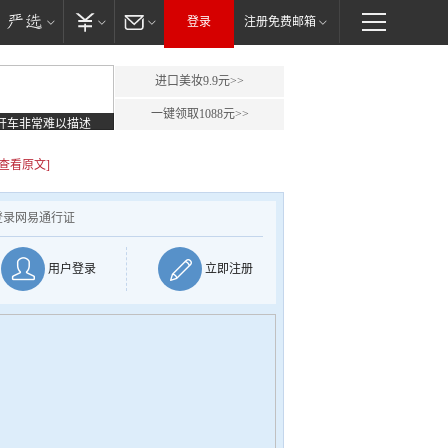
登录
注册免费邮箱
进口美妆9.9元>>
一键领取1088元>>
开车非常难以描述
[查看原文]
登录网易通行证
用户登录
立即注册