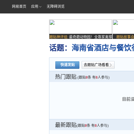
网易首页
应用
无障碍浏览
跟贴神评组:
最奇葩动物园！全靠家禽撑
跟贴故事会
场子
话题：
海南省酒店与餐饮
快速发贴
去跟贴广场看看
热门跟贴
(跟贴
0
条 有
0
人参与)
目前
最新跟贴
(跟贴
0
条 有
0
人参与)