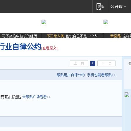
:
写下旅途中被坑的经历
不正常人类:
他说自己不是一个人
新套路:
这样
行业自律公约
[查看原文]
1
上一页
下一页
跟贴用户自律公约
|
手机也能看跟贴>>
没有热门跟贴
去跟贴广场看看>>