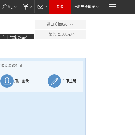
登录
注册免费邮箱
进口美妆9.9元>>
一键领取1088元>>
开车非常难以描述
登录网易通行证
用户登录
立即注册