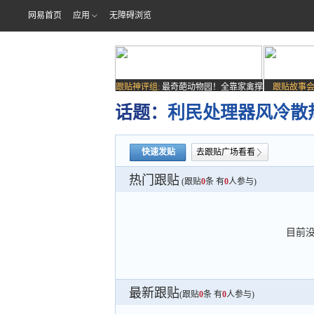
网易首页
应用
无障碍浏览
跟贴神评组:
最奇葩动物园！全靠家禽撑
跟贴故事会
场子
话题：
利民处理器风冷散热
快速发贴
去跟贴广场看看
热门跟贴
(跟贴
0
条 有
0
人参与)
目前
最新跟贴
(跟贴
0
条 有
0
人参与)