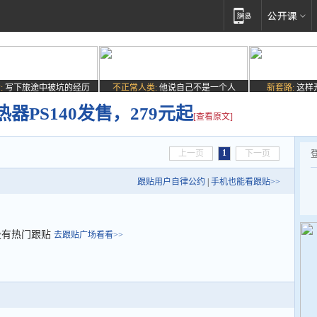
:
写下旅途中被坑的经历
不正常人类:
他说自己不是一个人
新套路:
这样
器PS140发售，279元起
[查看原文]
1
上一页
下一页
跟贴用户自律公约
|
手机也能看跟贴>>
没有热门跟贴
去跟贴广场看看>>