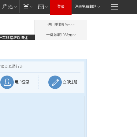
登录
注册免费邮箱
进口美妆9.9元>>
一键领取1088元>>
开车非常难以描述
登录网易通行证
用户登录
立即注册