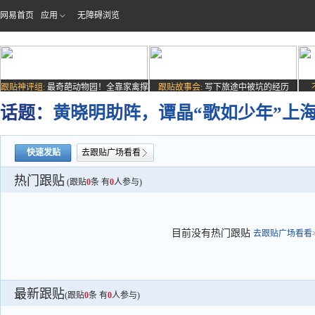
网易首页
应用
无障碍浏览
跟贴神评组:
最奇葩动物园！全靠家禽撑
跟贴故事会:
写下旅途中被坑的经历
场子
话题：
黄晓明助阵，谭晶“歌如少年”上
快速发贴
去跟贴广场看看
热门跟贴
(跟贴
0
条 有
0
人参与)
目前没有热门跟贴
去跟贴广场看看>
最新跟贴
(跟贴
0
条 有
0
人参与)