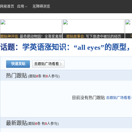
网易首页
应用
无障碍浏览
跟贴神评组:
最奇葩动物园！全靠家禽撑
跟贴故事会:
写下旅途中被坑的经历
场子
话题：
学英语涨知识：“all eyes”的
快速发贴
去跟贴广场看看
热门跟贴
(跟贴
0
条 有
0
人参与)
目前没有热门跟贴
去跟贴广场看看>
最新跟贴
(跟贴
0
条 有
0
人参与)