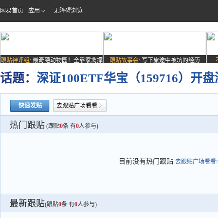
网易首页
应用
无障碍浏览
跟贴神评组:
最奇葩动物园！全靠家禽撑
跟贴故事会:
写下旅途中被坑的经历
场子
话题：
深证100ETF华宝（159716）开盘涨
快速发贴
去跟贴广场看看
热门跟贴
(跟贴
0
条 有
0
人参与)
目前没有热门跟贴
去跟贴广场看看>
最新跟贴
(跟贴
0
条 有
0
人参与)