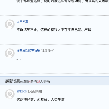
傻子都知道这样子说的话被这些专家现场说了出来真的太可耻
火星网友
不群搞笑不止，这样的有钱人不在乎自己是小丑吗
没有思想的车轱辘
[江苏苏州]
。。
最新跟贴
(跟贴
4
条 有
37
人参与)
SPEECH
[河南郑州]
这帮神经病，AI觉醒，人类生病