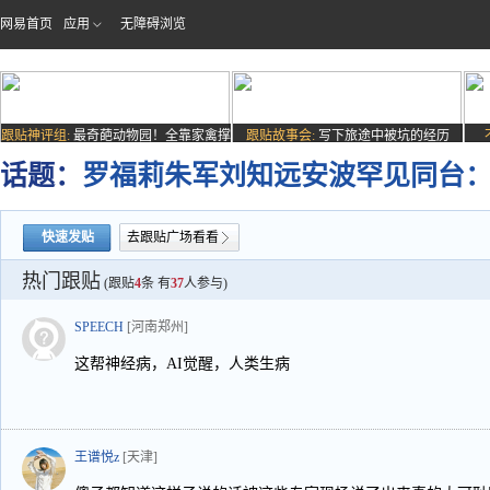
网易首页
应用
无障碍浏览
跟贴神评组:
最奇葩动物园！全靠家禽撑
跟贴故事会:
写下旅途中被坑的经历
场子
话题：
罗福莉朱军刘知远安波罕见同台
快速发贴
去跟贴广场看看
热门跟贴
(跟贴
4
条 有
37
人参与)
SPEECH
[河南郑州]
这帮神经病，AI觉醒，人类生病
王谱悦z
[天津]