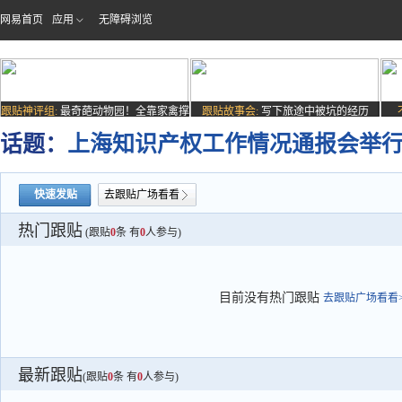
网易首页
应用
无障碍浏览
跟贴神评组:
最奇葩动物园！全靠家禽撑
跟贴故事会:
写下旅途中被坑的经历
场子
话题：
上海知识产权工作情况通报会举
快速发贴
去跟贴广场看看
热门跟贴
(跟贴
0
条 有
0
人参与)
目前没有热门跟贴
去跟贴广场看看>
最新跟贴
(跟贴
0
条 有
0
人参与)