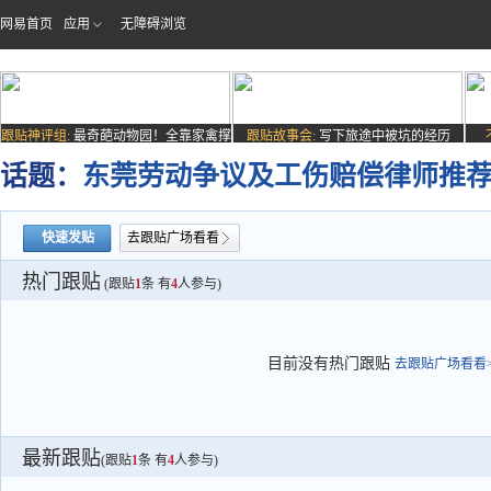
网易首页
应用
无障碍浏览
跟贴神评组:
最奇葩动物园！全靠家禽撑
跟贴故事会:
写下旅途中被坑的经历
场子
话题：
东莞劳动争议及工伤赔偿律师推
快速发贴
去跟贴广场看看
热门跟贴
(跟贴
1
条 有
4
人参与)
目前没有热门跟贴
去跟贴广场看看>
最新跟贴
(跟贴
1
条 有
4
人参与)