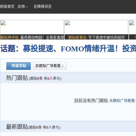
网易首页
应用
无障碍浏览
跟贴神评组:
最奇葩动物园！全靠家禽撑
跟贴故事会:
写下旅途中被坑的经历
场子
话题：
募投提速、FOMO情绪升温！投资
快速发贴
去跟贴广场看看
热门跟贴
(跟贴
0
条 有
0
人参与)
目前没有热门跟贴
去跟贴广场看看>
最新跟贴
(跟贴
0
条 有
0
人参与)