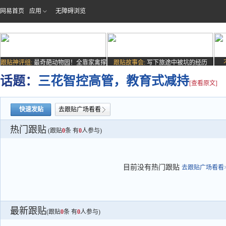
网易首页
应用
无障碍浏览
跟贴神评组:
最奇葩动物园！全靠家禽撑
跟贴故事会:
写下旅途中被坑的经历
场子
话题：
三花智控高管，教育式减持
[查看原文]
快速发贴
去跟贴广场看看
热门跟贴
(跟贴
0
条 有
0
人参与)
目前没有热门跟贴
去跟贴广场看看>
最新跟贴
(跟贴
0
条 有
0
人参与)