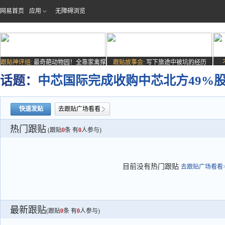
网易首页
应用
无障碍浏览
跟贴神评组:
最奇葩动物园！全靠家禽撑
跟贴故事会:
写下旅途中被坑的经历
场子
话题：
中芯国际完成收购中芯北方49%
快速发贴
去跟贴广场看看
热门跟贴
(跟贴
0
条 有
0
人参与)
目前没有热门跟贴
去跟贴广场看看>
最新跟贴
(跟贴
0
条 有
0
人参与)