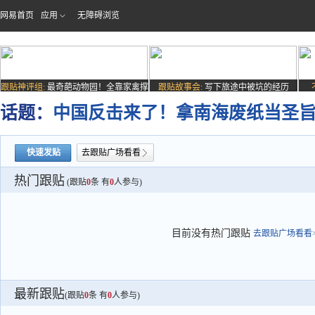
网易首页
应用
无障碍浏览
跟贴神评组:
最奇葩动物园！全靠家禽撑
跟贴故事会:
写下旅途中被坑的经历
场子
话题：
中国反击来了！拿南海废纸当圣
快速发贴
去跟贴广场看看
热门跟贴
(跟贴
0
条 有
0
人参与)
目前没有热门跟贴
去跟贴广场看看>
最新跟贴
(跟贴
0
条 有
0
人参与)