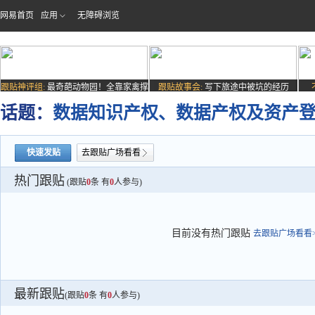
网易首页
应用
无障碍浏览
跟贴神评组:
最奇葩动物园！全靠家禽撑
跟贴故事会:
写下旅途中被坑的经历
场子
话题：
数据知识产权、数据产权及资产
快速发贴
去跟贴广场看看
热门跟贴
(跟贴
0
条 有
0
人参与)
目前没有热门跟贴
去跟贴广场看看>
最新跟贴
(跟贴
0
条 有
0
人参与)