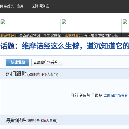
网易首页
应用
无障碍浏览
跟贴神评组:
最奇葩动物园！全靠家禽撑
跟贴故事会:
写下旅途中被坑的经历
场子
话题：
维摩诘经这么生僻，道沉知道它
快速发贴
去跟贴广场看看
热门跟贴
(跟贴
0
条 有
0
人参与)
目前没有热门跟贴
去跟贴广场看看>
最新跟贴
(跟贴
0
条 有
0
人参与)