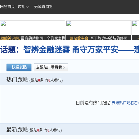
网易首页
应用
无障碍浏览
跟贴神评组:
最奇葩动物园！全靠家禽撑
跟贴故事会:
写下旅途中被坑的经历
场子
话题：
智辨金融迷雾 甬守万家平安——
快速发贴
去跟贴广场看看
热门跟贴
(跟贴
0
条 有
0
人参与)
目前没有热门跟贴
去跟贴广场看看>
最新跟贴
(跟贴
0
条 有
0
人参与)