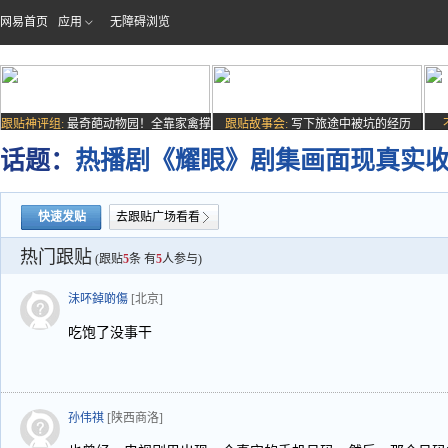
网易首页
应用
无障碍浏览
跟贴神评组:
最奇葩动物园！全靠家禽撑
跟贴故事会:
写下旅途中被坑的经历
场子
话题：
热播剧《耀眼》剧集画面现真实
快速发贴
去跟贴广场看看
热门跟贴
(跟贴
5
条 有
5
人参与)
沬吥鋽啲傷
[北京]
吃饱了没事干
孙伟祺
[陕西商洛]