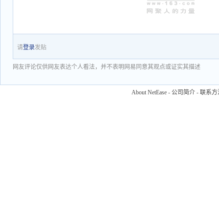
请
登录
发贴
网友评论仅供网友表达个人看法，并不表明网易同意其观点或证实其描述
About NetEase
-
公司简介
-
联系方