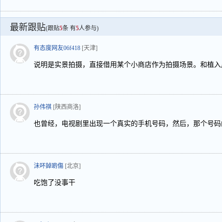
最新跟贴
(跟贴
5
条 有
5
人参与)
有态度网友06f418
[天津]
说明是实景拍摄，直接借用某个小商店作为拍摄场景。和植入
孙伟祺
[陕西商洛]
也曾经，电视剧里出现一个真实的手机号码，然后，那个号码
沬吥鋽啲傷
[北京]
吃饱了没事干