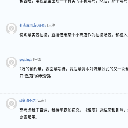
也曾经，电视剧里出现一个真实的手机号码，然后，那个号码
有态度网友06f418
[天津]
说明是实景拍摄，直接借用某个小商店作为拍摄场景。和植入
gogoingv
[中国]
2万的预约量，表面是期待，背后是资本对流量公式的又一次
开“坠落”的老套路
sf变动不居
[云南]
高考虐我千百遍，我待学霸如初恋。《耀眼》这结局甜到齁，
岛素服用。