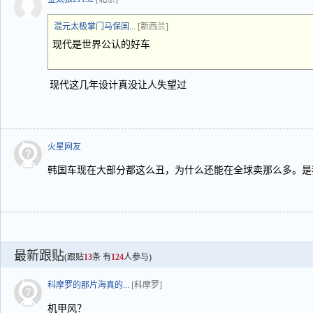
混元太极掌门马保国...
[新西兰]
现代是世界公认的好车
现代这几年设计真没让人失望过
火星网友
韩国车现在大部分都这么丑，为什么还能在全球卖那么多。是
最新跟贴
(跟贴
13
条 有
124
人参与)
科摩罗的那片海真的...
[科摩罗]
机甲风？