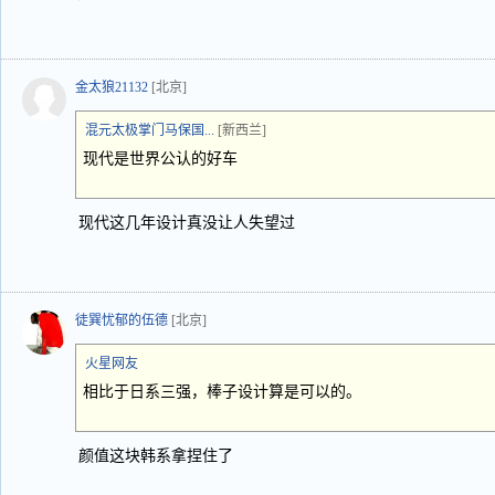
金太狼21132
[北京]
混元太极掌门马保国...
[新西兰]
现代是世界公认的好车
现代这几年设计真没让人失望过
徒巽忧郁的伍德
[北京]
火星网友
相比于日系三强，棒子设计算是可以的。
颜值这块韩系拿捏住了