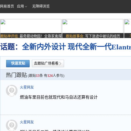
网易首页
应用
无障碍浏览
跟贴神评组:
最奇葩动物园！全靠家禽撑
跟贴故事会:
写下旅途中被坑的经历
场子
话题：
全新内外设计 现代全新一代Elan
快速发贴
去跟贴广场看看
热门跟贴
(跟贴
13
条 有
124
人参与)
火星网友
燃油车里目前也就现代和马自达还算有设计
火星网友