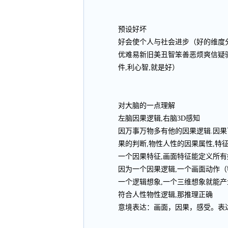
预设好坏
好会使个人与社会进步（好的维度
优难易新旧美丑智笨善恶烦爽信疑
件,利心智,就是好）
对大脑的一点理解
左脑因果逻辑,右脑3D感知
因万事万物多有他的因果逻辑.因果
果的判断,物性人性的因果属性,特
一个因果特征,画面特征能定义所有
因为一个因果逻辑,一个画面动作（
一个逻辑想象,一个三维想象就能产
符合人性物性逻辑,那推理正确
意境表达：画面，因果，感受。表