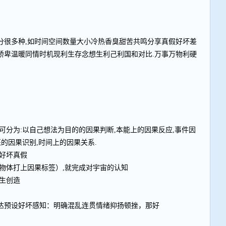
分很多种,如时间空间数量大小冷热香臭甜苦共鸣分享真假好坏差
骄卑温暖同情时机现利生存念想生利己利国和对比.万事万物利硬
可分为:以自己想法为目的的因果判断,本能上的因果反应,事件因
征的因果识别,时间上的因果关系.
好坏真假
物体打上因果标签）,就完成对宇宙的认知
生创造
达预设好坏感知：明确混乱连贯情绪抑扬顿挫，那好