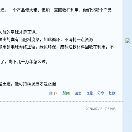
就枯竭。一个产品傻大粗，但能一直回收在利用，你们说那个产品
久战的星球才是正道。
拉出的粪有当肥料浇菜，如此循环，不消耗一点资源
能用到地球寿终正寝，绿色环保，废铜烂铁材料回收在利用，不
完了，剩下几千万年怎么过。
是王道，能可持续发展才是正途
顶
[17]
踩
[0]
回复
收藏
分享
复制
2026-07-03 17:53:05