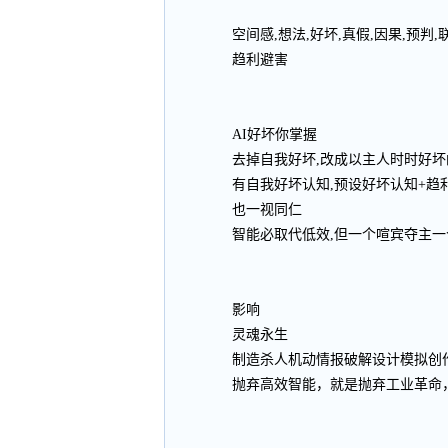
空间感,想法,好坏,真假,因果,预
趋利避害
AI好坏你掌握
去掉自我好坏,改成以主人时时好坏
有自我好坏认知,预设好坏认知+趋
也一视同仁
智能必取代低效,但一个喧宾夺主一
影响
灵魂永生
制造杀人机动情报破解设计模拟创
抛弃高效智能，就是抛弃工业革命