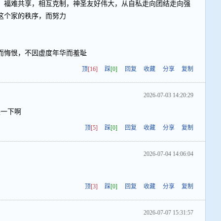
，福难共享，相互克制，神圣友好伟大，从自私走向团结走向强
这个家的秩序，而努力
而悔恨，不因虚度年华而羞耻
顶
[16]
踩
[0]
回复
收藏
分享
复制
2026-07-03 14:20:29
换一下啊
顶
[5]
踩
[0]
回复
收藏
分享
复制
2026-07-04 14:06:04
顶
[3]
踩
[0]
回复
收藏
分享
复制
2026-07-07 15:31:57