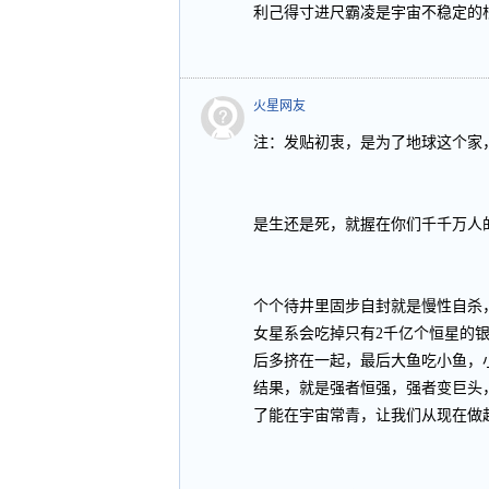
利己得寸进尺霸凌是宇宙不稳定的根
火星网友
注：发贴初衷，是为了地球这个家
是生还是死，就握在你们千千万人
个个待井里固步自封就是慢性自杀
女星系会吃掉只有2千亿个恒星的银
后多挤在一起，最后大鱼吃小鱼，
结果，就是强者恒强，强者变巨头
了能在宇宙常青，让我们从现在做