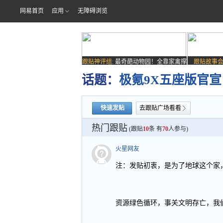
网易首页
应用
无障碍浏览
跟贴神评组:
最奇葩动物园！全靠家禽撑
跟贴故事会
场子
话题：
极氪9X五座版官
快速发贴
去跟贴广场看看
热门跟贴
(跟贴
10
条 有
70
人参与)
火星网友
注：发贴初衷，是为了地球这个家
资源绿色循环，事关文明存亡，我