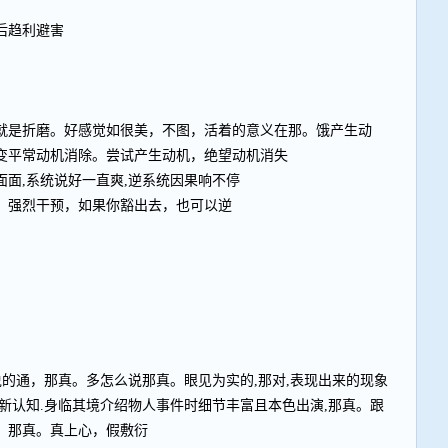
后趋利避害
就是折磨。好感觉如很美，不图，活着的意义在那。饿产生动
变平常动机消除。尝试产生动机，绝望动机消失
面,系统说好一直爽,逆系统因果响不停
，强烈干预，如果你豁出去，也可以逆
说的通，那真。多怎么说那真。眼见为实的,那对,表现出来的现象
新认知.身临其境介绍物人事件时细节丰富且本色出演,那真。跟
，那真。真上心，假敷衍