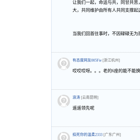
让我们一起，命运与共，同甘共苦
大，共同维护由所有人共同支撑起
当我们回首往事时，不因碌碌无为
有态度网友005Fie
[浙江杭州]
哎哎哎呀。。。老的6座的能不能
浪涛
[云南昆明]
遥遥领先呢
掐死你的温柔2333
[广东广州]