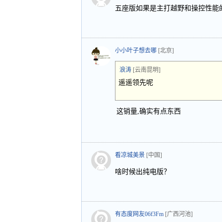
五座版如果是主打越野和操控性能
小小叶子想去哪
[北京]
浪涛
[云南昆明]
遥遥领先呢
这销量,确实有点东西
看凉城美景
[中国]
啥时候出纯电版？
有态度网友06f3Fm
[广西河池]