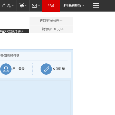
登录
注册免费邮箱
进口美妆9.9元>>
一键领取1088元>>
开车非常难以描述
登录网易通行证
用户登录
立即注册