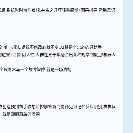
判,联想,系统时时为你着想,并告之好坏轻重感觉+因果指导,然后意识
的唯一想法,逻辑不修改心就不变,AI将是个忠心的好助手
利避害+监督.因人性,人群在五千年磨合出各种规章制度,那机器人
个病毒木马一个故障智障.就是一场浩劫
作创造预判帮手联想监控解答智商情商见识记忆反应识别,样样优
，就是回到落后的清朝