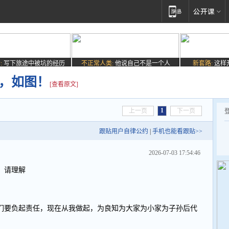
:
写下旅途中被坑的经历
不正常人类:
他说自己不是一个人
新套路:
这样
宣，如图！
[查看原文]
1
上一页
下一页
跟贴用户自律公约
|
手机也能看跟贴>>
2026-07-03 17:54:46
，请理解
们要负起责任，现在从我做起，为良知为大家为小家为子孙后代