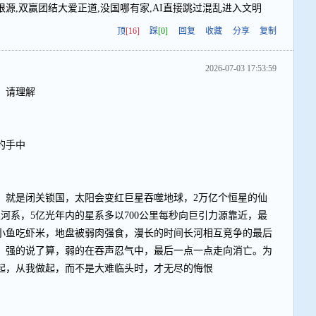
源,双赢团结大爱正道,没国哪有家,AI直接跳过混乱进入文明
顶
[16]
踩
[0]
回复
收藏
分享
复制
2026-07-03 17:53:59
，请理解
的手中
，就是闭关锁国，太阳会变红巨星吞噬地球，2万亿个恒星的仙
河系，5亿光年内的星系多以700公里每秒向巨引力源靠近，最
小鱼吃虾米，地盘被弱肉强食，漫长的时间长河相互竞争的最后
，强的说了算，弱的在吞声忍气中，最后一点一点走向消亡。为
起，从我做起，而不是大难临头时，才无尽的悔恨