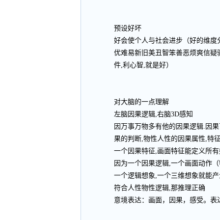
预设好坏
好会使个人与社会进步（好的维度
优难易新旧美丑智笨善恶烦爽信疑
件,利心智,就是好）
对大脑的一点理解
左脑因果逻辑,右脑3D感知
因万事万物多有他的因果逻辑.因果
果的判断,物性人性的因果属性,特
一个因果特征,画面特征能定义所有
因为一个因果逻辑,一个画面动作（
一个逻辑想象,一个三维想象就能产
符合人性物性逻辑,那推理正确
意境表达：画面，因果，感受。表