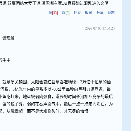
源,双赢团结大爱正道,没国哪有家,AI直接跳过混乱进入文明
顶
[33]
踩
[0]
回复
收藏
分享
复制
2026-07-03 17:54:23
，请理解
的手中
，就是闭关锁国，太阳会变红巨星吞噬地球，2万亿个恒星的仙
河系，5亿光年内的星系多以700公里每秒向巨引力源靠近，最
小鱼吃虾米，地盘被弱肉强食，漫长的时间长河相互竞争的最后
，强的说了算，弱的在吞声忍气中，最后一点一点走向消亡。为
起，从我做起，而不是大难临头时，才无尽的悔恨