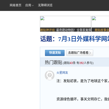
网易首页
应用
无障碍浏览
跟贴神评组:
最奇葩动物园！全靠家禽撑
跟贴故事会
场子
话题：
7月3日外媒科学
快速发贴
去跟贴广场看看
热门跟贴
(跟贴
43
条 有
192
人参与)
火星网友
注：发贴初衷，是为了地球这个家
资源绿色循环，事关文明存亡，我