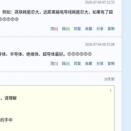
2026-07-04 07:12:55
。例如：高铁耗能巨大，远距离输电导线耗能巨大，如果有了超
🤨🤨🤨
顶
[6]
踩
[0]
回复
收藏
分享
复制
2026-07-04 06:51:08
、半导体、绝缘体、超导体最好。🤨🤨🤨🤨🤨🤨
顶
[5]
踩
[0]
回复
收藏
分享
复制
28天前
1
家，请理解
人的手中