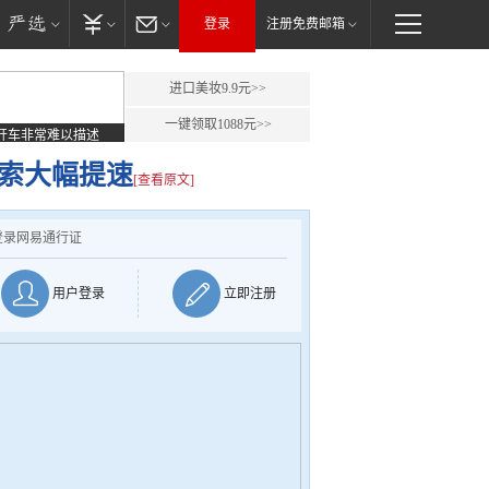
登录
注册免费邮箱
进口美妆9.9元>>
一键领取1088元>>
开车非常难以描述
搜索大幅提速
[查看原文]
登录网易通行证
用户登录
立即注册