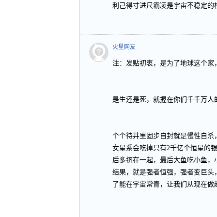
利己得寸进尺霸凌是宇宙不稳定的根
火星网友
注：发贴初衷，是为了地球这个家
是生还是死，就握在你们千千万人
个个待井里固步自封就是慢性自杀
女星系会吃掉只有2千亿个恒星的银
后多挤在一起，最后大鱼吃小鱼，
结果，就是强者恒强，强者变巨头
了能在宇宙常青，让我们从现在做