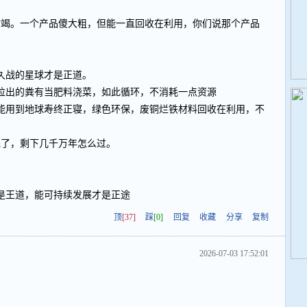
就枯竭。一个产品傻大粗，但能一直回收在利用，你们说那个产品
久战的星球才是正道。
拉出的粪有当肥料浇菜，如此循环，不消耗一点资源
能用到地球寿终正寝，绿色环保，废铜烂铁材料回收在利用，不
完了，剩下几千万年怎么过。
是王道，能可持续发展才是正途
顶
[37]
踩
[0]
回复
收藏
分享
复制
2026-07-03 17:52:01