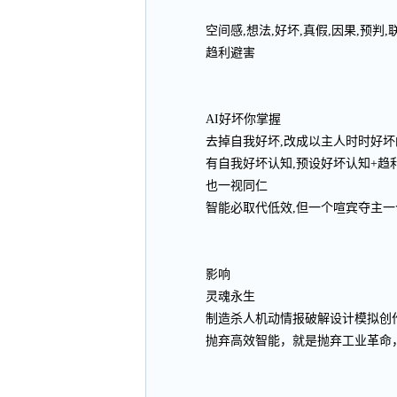
空间感,想法,好坏,真假,因果,预
趋利避害
AI好坏你掌握
去掉自我好坏,改成以主人时时好坏
有自我好坏认知,预设好坏认知+趋
也一视同仁
智能必取代低效,但一个喧宾夺主一
影响
灵魂永生
制造杀人机动情报破解设计模拟创
抛弃高效智能，就是抛弃工业革命