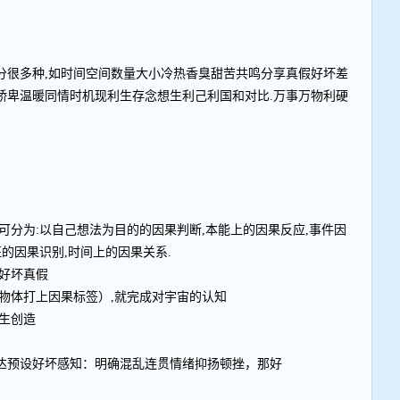
分很多种,如时间空间数量大小冷热香臭甜苦共鸣分享真假好坏差
骄卑温暖同情时机现利生存念想生利己利国和对比.万事万物利硬
可分为:以自己想法为目的的因果判断,本能上的因果反应,事件因
征的因果识别,时间上的因果关系.
好坏真假
物体打上因果标签）,就完成对宇宙的认知
生创造
达预设好坏感知：明确混乱连贯情绪抑扬顿挫，那好