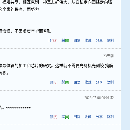
，福难共享，相互克制，神圣友好伟大，从自私走向团结走向强
这个家的秩序，而努力
而悔恨，不因虚度年华而羞耻
顶
[33]
踩
[0]
回复
收藏
分享
复制
23天前
体晶体管的加工和芯片的研究。这样就不需要光刻机光刻胶 掩膜
沉积。
顶
[8]
踩
[0]
回复
收藏
分享
复制
2026-07-06 09:01:52
👀👀👀👀👀
顶
[6]
踩
[0]
回复
收藏
分享
复制