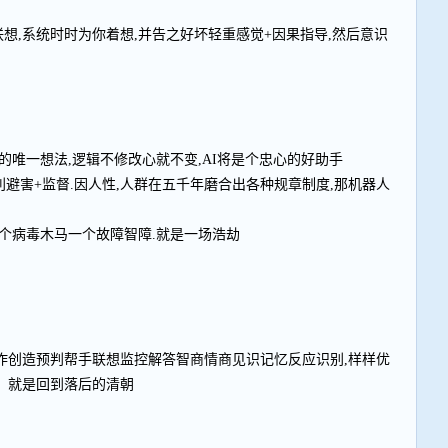
判,联想,系统时时为你着想,并告之好坏轻重感觉+因果指导,然后意识
的唯一想法,逻辑不修改心就不变,AI将是个忠心的好助手
利避害+监督.因人性,人群在五千年磨合出各种规章制度,那机器人
个病毒木马一个故障智障.就是一场浩劫
作创造预判帮手联想监控解答智商情商见识记忆反应识别,样样优
，就是回到落后的清朝