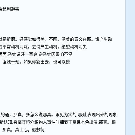
后趋利避害
就是折磨。好感觉如很美，不图，活着的意义在那。饿产生动
变平常动机消除。尝试产生动机，绝望动机消失
面,系统说好一直爽,逆系统因果响不停
，强烈干预，如果你豁出去，也可以逆
说的通，那真。多怎么说那真。眼见为实的,那对,表现出来的现象
新认知.身临其境介绍物人事件时细节丰富且本色出演,那真。跟
，那真。真上心，假敷衍