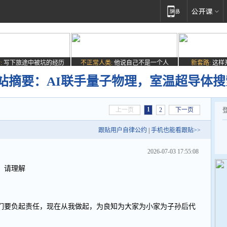
:
写下旅途中被坑的经历
不正常人类:
他说自己不是一个人
新套路:
这样
网站摘要：AI联手量子物理，室温超导体
1
上一页
2
下一页
跟贴用户自律公约
|
手机也能看跟贴>>
2026-07-03 17:55:08
，请理解
们要负起责任，现在从我做起，为良知为大家为小家为子孙后代