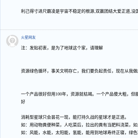
利己得寸进尺霸凌是宇宙不稳定的根源,双赢团结大爱正道,没国
火星网友
注：发贴初衷，是为了地球这个家，请理解
资源绿色循环，事关文明存亡，我们要负起责任，现在从我做
一个产品很好但用100年，资源就枯竭。一个产品傻大粗，但
好
消耗型星球只会昙花一现，能打持久战的星球才是正道。
如：用动物粪便种菜，人吃菜后，拉出的粪有当肥料浇菜，如
如：风能，水能，太阳能，氢能，能用到地球寿终正寝，绿色