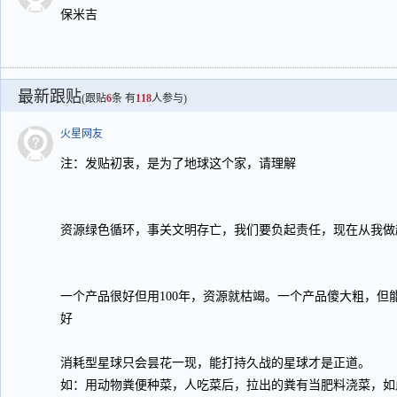
保米吉
最新跟贴
(跟贴
6
条 有
118
人参与)
火星网友
注：发贴初衷，是为了地球这个家，请理解
资源绿色循环，事关文明存亡，我们要负起责任，现在从我做
一个产品很好但用100年，资源就枯竭。一个产品傻大粗，但
好
消耗型星球只会昙花一现，能打持久战的星球才是正道。
如：用动物粪便种菜，人吃菜后，拉出的粪有当肥料浇菜，如