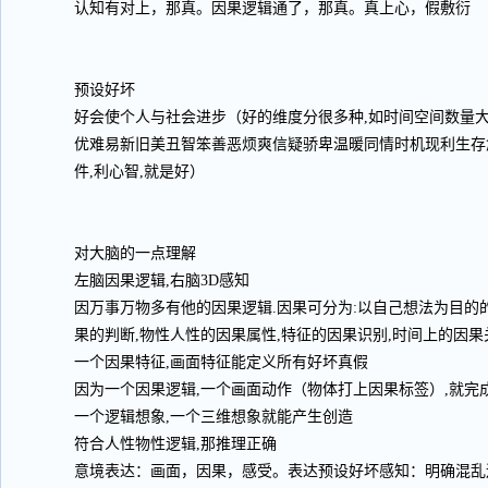
认知有对上，那真。因果逻辑通了，那真。真上心，假敷衍
预设好坏
好会使个人与社会进步（好的维度分很多种,如时间空间数量
优难易新旧美丑智笨善恶烦爽信疑骄卑温暖同情时机现利生存
件,利心智,就是好）
对大脑的一点理解
左脑因果逻辑,右脑3D感知
因万事万物多有他的因果逻辑.因果可分为:以自己想法为目的
果的判断,物性人性的因果属性,特征的因果识别,时间上的因果
一个因果特征,画面特征能定义所有好坏真假
因为一个因果逻辑,一个画面动作（物体打上因果标签）,就完
一个逻辑想象,一个三维想象就能产生创造
符合人性物性逻辑,那推理正确
意境表达：画面，因果，感受。表达预设好坏感知：明确混乱