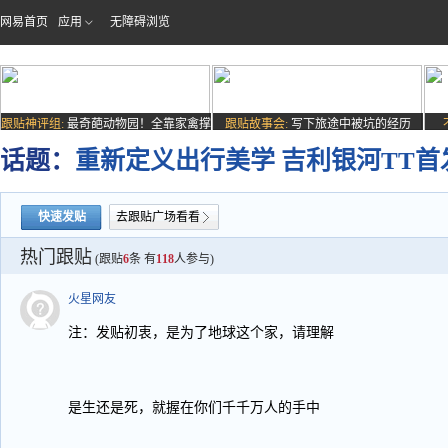
网易首页
应用
无障碍浏览
跟贴神评组:
最奇葩动物园！全靠家禽撑
跟贴故事会:
写下旅途中被坑的经历
场子
话题：
重新定义出行美学 吉利银河TT首
快速发贴
去跟贴广场看看
热门跟贴
(跟贴
6
条 有
118
人参与)
火星网友
注：发贴初衷，是为了地球这个家，请理解
是生还是死，就握在你们千千万人的手中