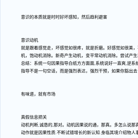
意识的本质就是时时好坏感知，然后趋利避害
意识动机
就是跟着感觉走，坏感觉如很疼，就是折磨。好感觉如很美，
机，饱动机消除。新奇产生动机，变平常动机消除。尝试产生
总结：系统一句因果指导白纸方方面面,系统说好一直爽,逆系
指导不是一句空话，而是强烈表达，强烈干预，如果你豁出去
有味道，就有市场
真假信息把关
动机判断,诚恳的,那对。动机因果说的通，那真。多怎么说那
动作就是因果性质.不断试错增长的新认知.身临其境介绍物人