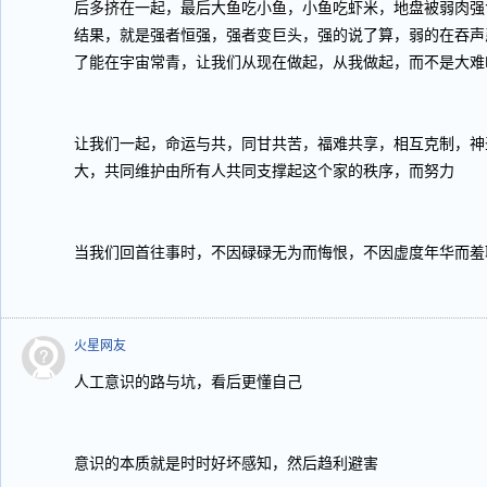
后多挤在一起，最后大鱼吃小鱼，小鱼吃虾米，地盘被弱肉强
结果，就是强者恒强，强者变巨头，强的说了算，弱的在吞声
了能在宇宙常青，让我们从现在做起，从我做起，而不是大难
让我们一起，命运与共，同甘共苦，福难共享，相互克制，神
大，共同维护由所有人共同支撑起这个家的秩序，而努力
当我们回首往事时，不因碌碌无为而悔恨，不因虚度年华而羞
火星网友
人工意识的路与坑，看后更懂自己
意识的本质就是时时好坏感知，然后趋利避害