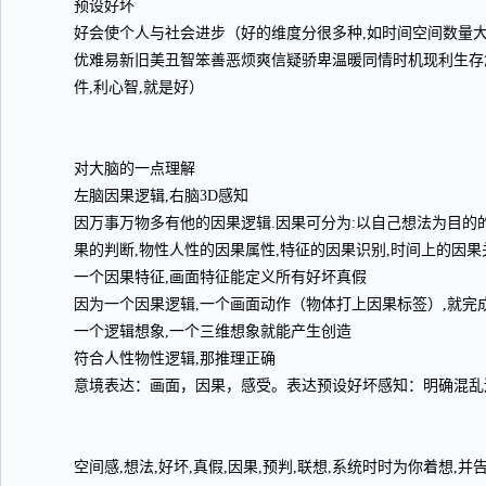
预设好坏
好会使个人与社会进步（好的维度分很多种,如时间空间数量
优难易新旧美丑智笨善恶烦爽信疑骄卑温暖同情时机现利生存
件,利心智,就是好）
对大脑的一点理解
左脑因果逻辑,右脑3D感知
因万事万物多有他的因果逻辑.因果可分为:以自己想法为目的
果的判断,物性人性的因果属性,特征的因果识别,时间上的因果
一个因果特征,画面特征能定义所有好坏真假
因为一个因果逻辑,一个画面动作（物体打上因果标签）,就完
一个逻辑想象,一个三维想象就能产生创造
符合人性物性逻辑,那推理正确
意境表达：画面，因果，感受。表达预设好坏感知：明确混乱
空间感,想法,好坏,真假,因果,预判,联想,系统时时为你着想,