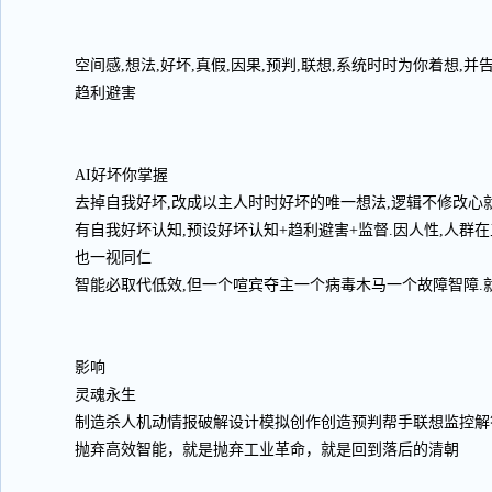
空间感,想法,好坏,真假,因果,预判,联想,系统时时为你着想,
趋利避害
AI好坏你掌握
去掉自我好坏,改成以主人时时好坏的唯一想法,逻辑不修改心就
有自我好坏认知,预设好坏认知+趋利避害+监督.因人性,人群
也一视同仁
智能必取代低效,但一个喧宾夺主一个病毒木马一个故障智障.
影响
灵魂永生
制造杀人机动情报破解设计模拟创作创造预判帮手联想监控解
抛弃高效智能，就是抛弃工业革命，就是回到落后的清朝