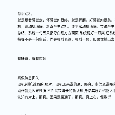
意识动机
就是跟着感觉走，坏感觉如很疼，就是折磨。好感觉如很美，
机，饱动机消除。新奇产生动机，变平常动机消除。尝试产生
总结：系统一句因果指导白纸方方面面,系统说好一直爽,逆系
指导不是一句空话，而是强烈表达，强烈干预，如果你豁出去
有味道，就有市场
真假信息把关
动机判断,诚恳的,那对。动机因果说的通，那真。多怎么说那
动作就是因果性质.不断试错增长的新认知.身临其境介绍物人
认知有对上，那真。因果逻辑通了，那真。真上心，假敷衍