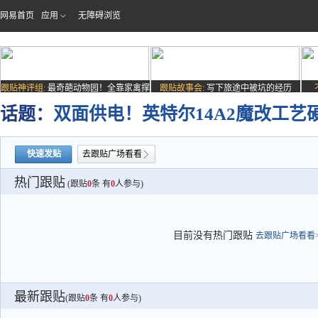
网易首页
应用
无障碍浏览
跟贴神评组:
最奇葩动物园！全靠家禽撑
跟贴故事会:
写下旅途中被坑的经历
场子
话题：
双面供电！英特尔14A2魔改工艺硬
快速发贴
去跟贴广场看看
热门跟贴
(跟贴
0
条 有
0
人参与)
目前没有热门跟贴
去跟贴广场看看>
最新跟贴
(跟贴
0
条 有
0
人参与)