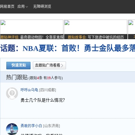
网易首页
应用
无障碍浏览
跟贴神评组:
最奇葩动物园！全靠家禽撑
跟贴故事会:
写下旅途中被坑的经历
场子
话题：
NBA夏联：首败！勇士金队最多落后
快速发贴
去跟贴广场看看
热门跟贴
(跟贴
4
条 有
19
人参与)
呼呼de乌龟
[四川成都]
勇士几个队是什么情况？
勇敢的李小白
[山东济南]