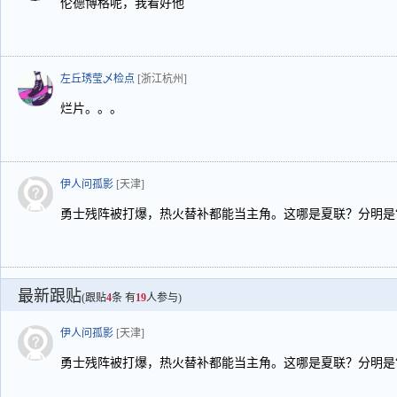
伦德博格呢，我看好他
左丘琇莹乄检点
[浙江杭州]
烂片。。。
伊人问孤影
[天津]
勇士残阵被打爆，热火替补都能当主角。这哪是夏联？分明是
最新跟贴
(跟贴
4
条 有
19
人参与)
伊人问孤影
[天津]
勇士残阵被打爆，热火替补都能当主角。这哪是夏联？分明是