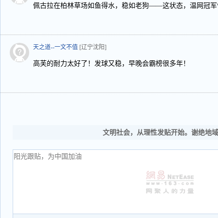
佩古拉在柏林草场如鱼得水，稳如老狗——这状态，温网冠军
天之道--一文不值
[辽宁沈阳]
高芙的耐力太好了！发球又稳，早晚会霸榜很多年！
文明社会，从理性发贴开始。谢绝地