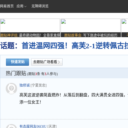
网易首页
应用
无障碍浏览
跟贴神评组:
最奇葩动物园！全靠家禽撑
跟贴故事会:
写下旅途中被坑的经历
场子
话题：
首进温网四强！高芙2-1逆转佩古
快速发贴
去跟贴广场看看
热门跟贴
(跟贴
3
条 有
3
人参与)
独修诚
[宁夏吴忠]
高芙这波逆袭简直燃炸！从落后到翻盘，四大满贯全进四强，
添一位女王！
有态度网友06f3fU
[天津]