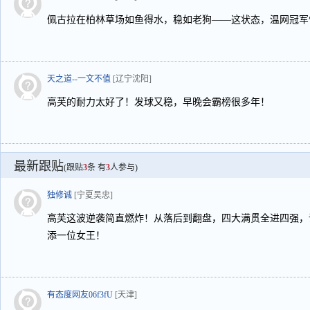
佩古拉在柏林草场如鱼得水，稳如老狗——这状态，温网冠军
天之道--一文不值
[辽宁沈阳]
高芙的耐力太好了！发球又稳，早晚会霸榜很多年！
最新跟贴
(跟贴
3
条 有
3
人参与)
独修诚
[宁夏吴忠]
高芙这波逆袭简直燃炸！从落后到翻盘，四大满贯全进四强，
添一位女王！
有态度网友06f3fU
[天津]