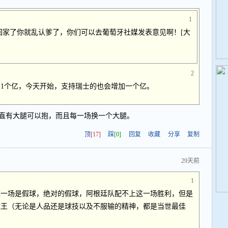
1
回家了你就乱认爹了，你们可以去葡萄牙社媒发表意见啊！[大
2
1个亿，今天开始，支持瑞士的也会增加一个亿。
直有大腿可以抱，而且每一场换一个大腿。
顶
[17]
踩
[0]
回复
收藏
分享
复制
29天前
1
这一场是假球，绝对的假球，阿根廷队配不上这一场胜利，但是
球王（无论是人品还是球技以及不服输的精神，都是当世最佳