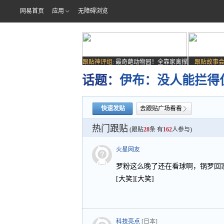
网易首页
应用
无障碍浏览
跟贴神评组:
最奇葩动物园！全靠家禽撑
跟贴故事会
场子
话题：
伊布：没人能拦得
快速发贴
去跟贴广场看看
热门跟贴
(跟贴
28
条 有
162
人参与)
火星网友
罗粉这么晚了还在看球啊，锅罗回
[大笑][大笑]
科技亮点
[日本]