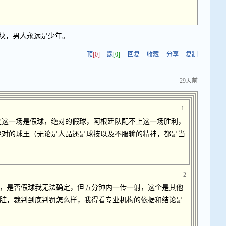
块，男人永远是少年。
顶
[0]
踩
[0]
回复
收藏
分享
复制
29天前
1
定这一场是假球，绝对的假球，阿根廷队配不上这一场胜利，
绝对的球王（无论是人品还是球技以及不服输的精神，都是当
2
，是否假球我无法确定，但五分钟内一传一射，这个是其他
脏，裁判到底判罚怎么样，我得看专业机构的依据和结论是