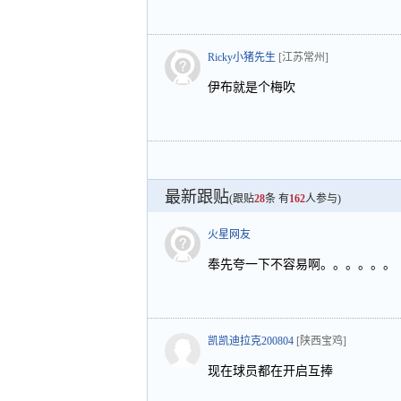
Ricky小猪先生
[江苏常州]
伊布就是个梅吹
最新跟贴
(跟贴
28
条 有
162
人参与)
火星网友
奉先夸一下不容易啊。。。。。。
凯凯迪拉克200804
[陕西宝鸡]
现在球员都在开启互捧