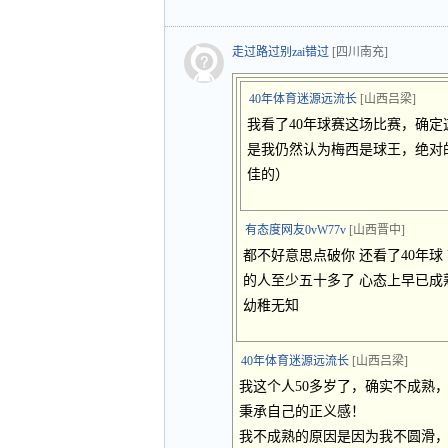
走过路过别zai错过
[四川南充]
40年体育迷源远流长
[山西吕梁]
我看了40年球赛这场比赛，确
是我仍然认为梅西是球王，绝对
佳的）
有态度网友0vW77v
[山西晋中]
都不好意思点破你 还看了40年球
的人至少五十多了 心态上早已成
幼稚无知
40年体育迷源远流长
[山西吕梁]
我这个人50多岁了，确实不成熟
秉承自己的正义感！
我不成熟的原因是因为我不圆滑