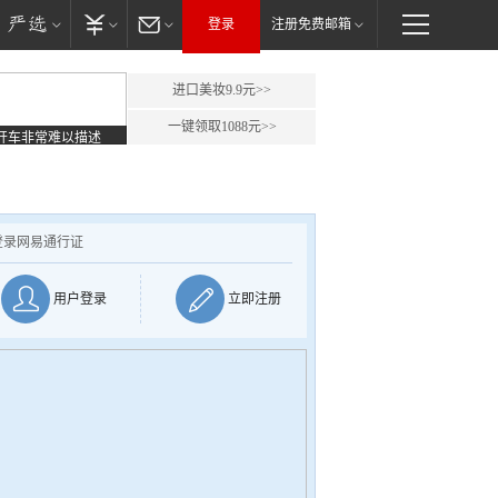
登录
注册免费邮箱
进口美妆9.9元>>
一键领取1088元>>
开车非常难以描述
登录网易通行证
用户登录
立即注册