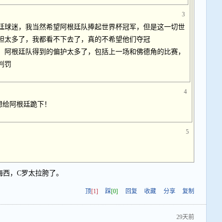
3
廷球迷，我当然希望阿根廷队捧起世界杯冠军，但是这一切世
袒太多了，我都看不下去了，真的不希望他们夺冠
，阿根廷队得到的偏护太多了，包括上一场和佛德角的比赛，
判罚
4
想给阿根廷跪下！
5
梅西，C罗太拉胯了。
顶
[1]
踩
[0]
回复
收藏
分享
复制
29天前