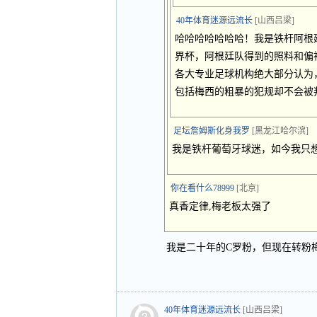
40年体育迷源远流长
[山西吕梁]
哈哈哈哈哈哈哈！我是铁杆阿根
界杯，阿根廷队得到的照料和偏
各大专业足球机构绝大部分认为
包括梅西的粗暴的犯规却不会被
足坛詹姆斯化身我罗
[黑龙江哈尔滨]
我是铁杆葡萄牙球迷，如今我只
你在看什么78999
[北京]
真香定律,梅老板太强了
我是二十年的C罗粉，但现在转粉
40年体育迷源远流长
[山西吕梁]