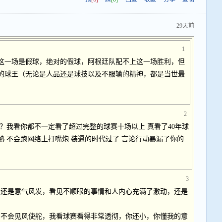
29天前
1
定这一场是假球，绝对的假球，阿根廷队配不上这一场胜利，但
的球王（无论是人品还是球技以及不服输的精神，都是当世最
2
 ？我看你都不一定看了超过完整的球赛十场以上 真看了40年球
熟 不会跑网络上打嘴炮 装逼的时代过了 言论行动暴漏了你的
3
，还是意气风发，看见不顺眼的事情和人内心充满了激动，还是
，不会见风使舵，我看球赛看得非常透彻，你还小，你懂我的意