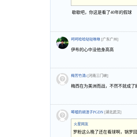
歇歇吧，你这是看了40年的假球
呵呵哈哈哒哒咻咻
[广东广州]
伊布的心中没他身高高
梅芳竹清i
[河南三门峡]
梅西在为美洲而战，不然不就成了
唏嘘的胡渣子PGDN
[湖北武汉]
火星网友
罗粉这么晚了还在看球啊，锅罗回