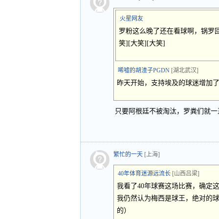
火星网友
罗粉这么晚了还在看球啊，锅罗
笑][大笑][大笑]
唏嘘的胡渣子PGDN
[湖北武汉]
昨天开始，支持埃及的球迷增加了
只要阿根廷不被淘汰，罗粪们就一
繁忙的一天
[上海]
40年体育迷源远流长
[山西吕梁]
我看了40年球赛这场比赛，确定
我仍然认为梅西是球王，绝对的
的）