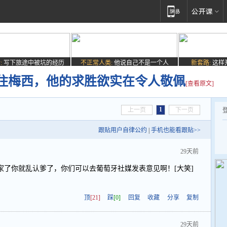
:
写下旅途中被坑的经历
不正常人类:
他说自己不是一个人
新套路:
这样
住梅西，他的求胜欲实在令人敬佩
[查看原文]
1
上一页
下一页
跟贴用户自律公约
|
手机也能看跟贴>>
29天前
家了你就乱认爹了，你们可以去葡萄牙社媒发表意见啊！[大笑]
顶
[21]
踩
[0]
回复
收藏
分享
复制
29天前