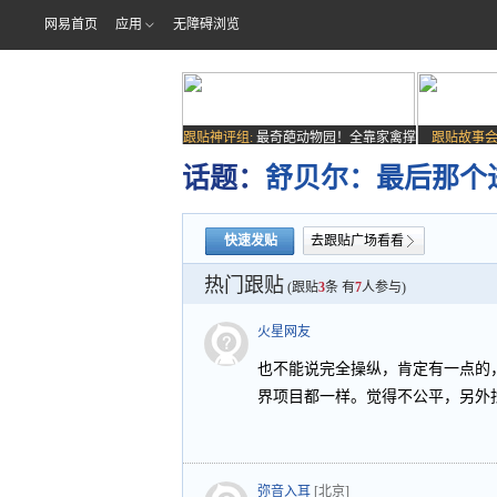
网易首页
应用
无障碍浏览
跟贴神评组:
最奇葩动物园！全靠家禽撑
跟贴故事会
场子
话题：
舒贝尔：最后那个
快速发贴
去跟贴广场看看
热门跟贴
(跟贴
3
条 有
7
人参与)
火星网友
也不能说完全操纵，肯定有一点的
界项目都一样。觉得不公平，另外
弥音入耳
[北京]