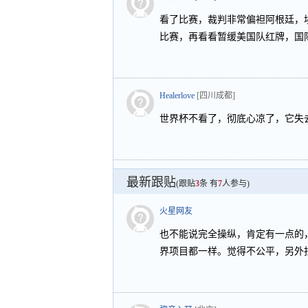
看了比赛，裁判非常偏袒阿根廷，
比赛，再看看暂缓美国队红牌，国
Healerlove
[四川成都]
世界杯不看了，彻底心凉了，它失
最新跟贴
(跟贴
3
条 有
7
人参与)
火星网友
也不能说完全操纵，肯定有一点的
界项目都一样。觉得不公平，另外