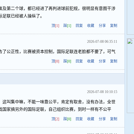
埃及第二个球，都已经进了再判进球前犯规，很明显有意图干涉
际足联已经被人操纵了。
顶
[1]
踩
[1]
回复
收藏
分享
复制
2026-07-08 06:35:11
去了公正性，比赛被资本控制，国际足联连老脸都不要了，可气
顶
[0]
踩
[0]
回复
收藏
分享
复制
2026-07-08 10:10:15
，这叫集中嘛，不能一味靠公平，肯定有取舍，没有办法，全世
找国家搞另外的国际足联，自己组织比赛，到时一样有不公平
顶
[2]
踩
[0]
回复
收藏
分享
复制