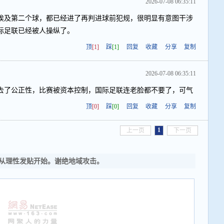
2026-07-08 06:35:11
埃及第二个球，都已经进了再判进球前犯规，很明显有意图干涉
际足联已经被人操纵了。
顶
[1]
踩
[1]
回复
收藏
分享
复制
2026-07-08 06:35:11
去了公正性，比赛被资本控制，国际足联连老脸都不要了，可气
顶
[0]
踩
[0]
回复
收藏
分享
复制
1
上一页
下一页
从理性发贴开始。谢绝地域攻击。