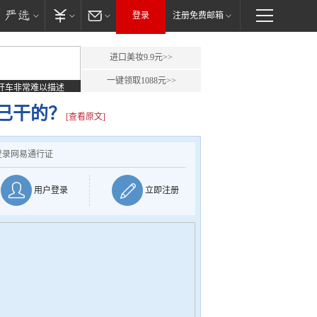
登录
注册免费邮箱
进口美妆9.9元>>
一键领取1088元>>
开车非常难以描述
己干的？
[查看原文]
登录网易通行证
用户登录
立即注册