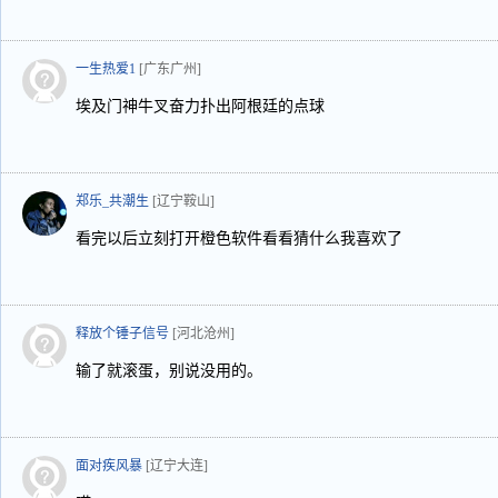
一生热爱1
[广东广州]
埃及门神牛叉奋力扑出阿根廷的点球
郑乐_共潮生
[辽宁鞍山]
看完以后立刻打开橙色软件看看猜什么我喜欢了
释放个锤子信号
[河北沧州]
输了就滚蛋，别说没用的。
面对疾风暴
[辽宁大连]