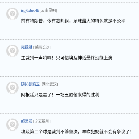
tcpj0xbec4it
[云南昆明]
前有特朗普，今有裁判组，足球最大的特色就是不公平
雍绿凝
[湖南长沙]
主裁判一声哨响！只可惜埃及神话最终没能上演
隨鈊鎍慾玉
[湖北武汉]
阿根廷只是赢了！一场丑陋偷来得的胜利
超常发
[宁夏银川]
埃及第二个球是裁判不够坚决，早吹犯规就不会有争议了！