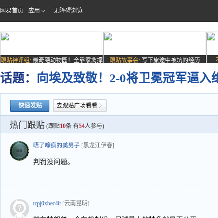
网易首页
应用
无障碍浏览
跟贴神评组:
最奇葩动物园！全靠家禽撑
跟贴故事会:
写下旅途中被坑的经历
场子
话题：
向埃及致敬！2-0将卫冕冠军逼入
快速发贴
去跟贴广场看看
热门跟贴
(跟贴
10
条 有
54
人参与)
唔了嚎疯的美男子
[黑龙江伊春]
判罚没问题。
tcpj0xbec4it
[云南昆明]