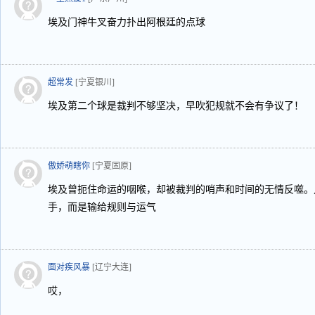
埃及门神牛叉奋力扑出阿根廷的点球
超常发
[宁夏银川]
埃及第二个球是裁判不够坚决，早吹犯规就不会有争议了！
傲娇萌瞎你
[宁夏固原]
埃及曾扼住命运的咽喉，却被裁判的哨声和时间的无情反噬。
手，而是输给规则与运气
面对疾风暴
[辽宁大连]
哎，