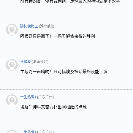
前有特朗普，今有裁判组，足球最大的特色就是不公平
隨鈊鎍慾玉
[湖北武汉]
阿根廷只是赢了！一场丑陋偷来得的胜利
雍绿凝
[湖南长沙]
主裁判一声哨响！只可惜埃及神话最终没能上演
一生热爱1
[广东广州]
埃及门神牛叉奋力扑出阿根廷的点球
一生热爱1
[广东广州]