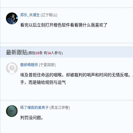
郑乐_共潮生
[辽宁鞍山]
看完以后立刻打开橙色软件看看猜什么我喜欢了
最新跟贴
(跟贴
10
条 有
54
人参与)
傲娇萌瞎你
[宁夏固原]
埃及曾扼住命运的咽喉，却被裁判的哨声和时间的无情反噬。
手，而是输给规则与运气
唔了嚎疯的美男子
[黑龙江伊春]
判罚没问题。