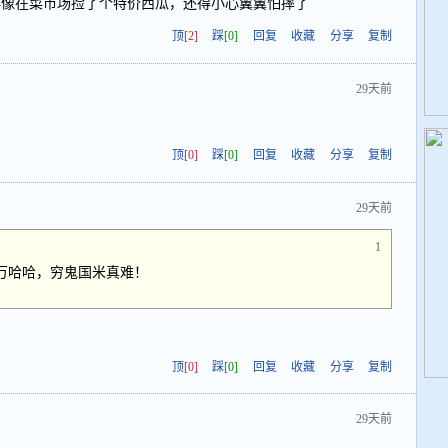
作像在菜市场捡了个特价西瓜，还得小心翼翼怕摔了
顶
[2]
踩
[0]
回复
收藏
分享
复制
29天前
顶
[0]
踩
[0]
回复
收藏
分享
复制
29天前
1
0万哈哈，穷鬼国米真难！
顶
[0]
踩
[0]
回复
收藏
分享
复制
29天前