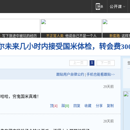
:
写下旅途中被坑的经历
不正常人类:
他说自己不是一个人
新套路:
这样
尔未来几小时内接受国米体检，转会费30
1
上一页
下一页
跟贴用户自律公约
|
手机也能看跟贴>>
29天前
万哈哈，穷鬼国米真难！
顶
[4]
踩
[0]
回复
收藏
分享
复制
28天前