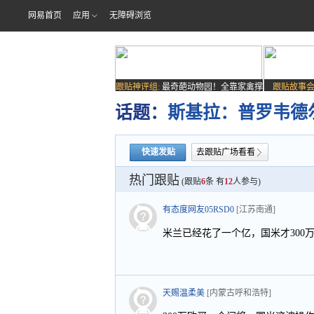
网易首页
应用
无障碍浏览
跟贴神评组:
最奇葩动物园！全靠家禽撑
跟贴故事会
场子
话题：
斯基拉：普罗韦德
快速发贴
去跟贴广场看看
热门跟贴
(跟贴
6
条 有
12
人参与)
有态度网友05RSD0
[江苏南通]
米兰已经花了一个亿，国米才300
天赐温柔美
[内蒙古呼和浩特]