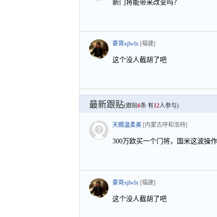
新门将能带来改变吗？
豪哥xjlwlx
[福建]
这个没人截胡了吧
最新跟贴
(跟贴
6
条 有
12
人参与)
天赐温柔美
[内蒙古呼和浩特]
300万欧买一个门将，国米这波操
豪哥xjlwlx
[福建]
这个没人截胡了吧