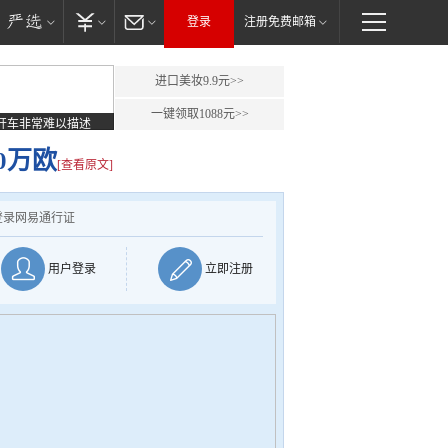
登录
注册免费邮箱
进口美妆9.9元>>
一键领取1088元>>
开车非常难以描述
0万欧
[查看原文]
登录网易通行证
用户登录
立即注册