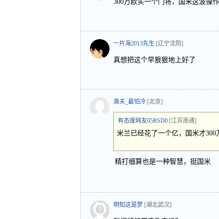
300万欧买一个门将，国米这波操
一片海2013先生
[辽宁沈阳]
真想把这个早狠狠地上好了
渔夫_最怕冷
[北京]
有态度网友05RSD0
[江苏南通]
米兰已经花了一个亿，国米才30
精打细算也是一种智慧，挺国米
明知这是梦
[湖北武汉]