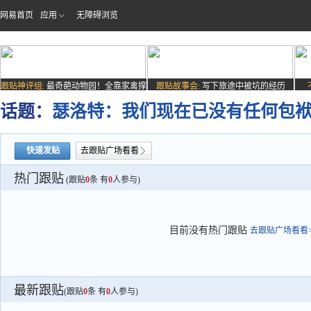
网易首页
应用
无障碍浏览
跟贴神评组:
最奇葩动物园！全靠家禽撑
跟贴故事会:
写下旅途中被坑的经历
场子
话题：
瑟洛特：我们现在已没有任何包
快速发贴
去跟贴广场看看
热门跟贴
(跟贴
0
条 有
0
人参与)
目前没有热门跟贴
去跟贴广场看看>
最新跟贴
(跟贴
0
条 有
0
人参与)