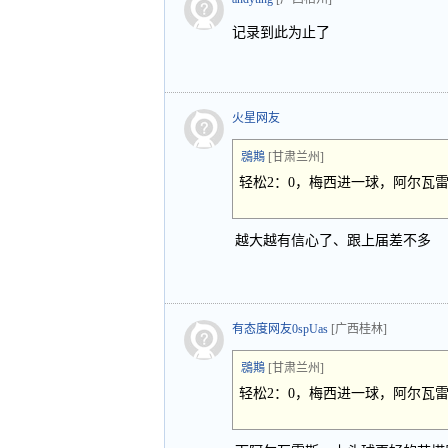
记录到此为止了
火星网友
鵋䳢
[甘肃兰州]
轻松2：0，梅西进一球，阿尔瓦
越大越有信心了、跟上届差不多
有态度网友0spUas
[广西桂林]
鵋䳢
[甘肃兰州]
轻松2：0，梅西进一球，阿尔瓦