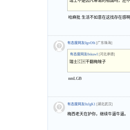
瑞士不是因凡蒂诺的祖国吗，还
哈麻批 生活不如意在这找存在感
有态度网友0gvO9i
[广东珠海]
有态度网友0skuwI
[河北承德]
瑞士🇨🇭干翻梅矬子
nmLGB
有态度网友0zJgK1
[湖北武汉]
梅西老天在护你，继续牛逼牛逼。