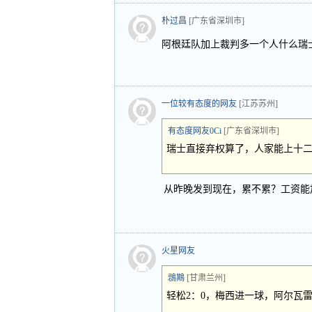
朴过昌
[广东省深圳市]
阿根廷队加上裁判多一个人什么瑞
一位较有态度的网友
[江苏苏州]
有态度网友0Ci
[广东省深圳市]
瑞士直接弃权算了，人家能上十
从昨晚发到现在，累不累？工资能
火星网友
鵋䳢
[甘肃兰州]
轻松2：0，梅西进一球，阿尔瓦