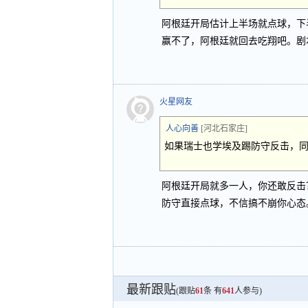
阿根廷开局估计上半场就点球，下
赢不了，阿根廷就回去吃翔吧。剧
火星网友
人心向善
[河北石家庄]
如果瑞士也学埃及踢防守反击，
阿根廷开局就多一人，你还敢反击
防守直接点球，不信搞不崩你心态
最新跟贴
(跟贴
61
条 有
641
人参与)