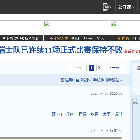
:
写下旅途中被坑的经历
不正常人类:
他说自己不是一个人
新套路:
这样
瑞士队已连续11场正式比赛保持不败
[查看原文]
1
上一页
2
下一页
跟贴用户自律公约
|
手机也能看跟贴>>
2026-07-08 12:55:02
顶
[27]
踩
[0]
回复
收藏
分享
复制
2026-07-08 15:01:36