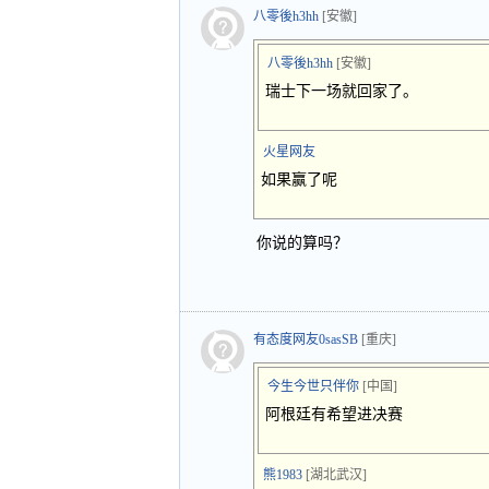
八零後h3hh
[安徽]
八零後h3hh
[安徽]
瑞士下一场就回家了。
火星网友
如果赢了呢
你说的算吗？
有态度网友0sasSB
[重庆]
今生今世只伴你
[中国]
阿根廷有希望进决赛
熊1983
[湖北武汉]