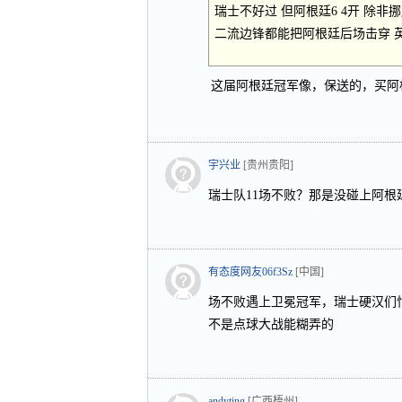
瑞士不好过 但阿根廷6 4开 除
二流边锋都能把阿根廷后场击穿 
这届阿根廷冠军像，保送的，买阿
宇兴业
[贵州贵阳]
瑞士队11场不败？那是没碰上阿根
有态度网友06f3Sz
[中国]
场不败遇上卫冕冠军，瑞士硬汉们
不是点球大战能糊弄的
andyting
[广西梧州]