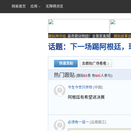
网易首页
应用
无障碍浏览
跟贴神评组:
最奇葩动物园！全靠家禽撑
跟贴故事会
场子
话题：
下一场踢阿根廷，
快速发贴
去跟贴广场看看
热门跟贴
(跟贴
61
条 有
641
人参与)
今生今世只伴你
[中国]
阿根廷有希望进决赛
必须有一说一
[云南丽江]