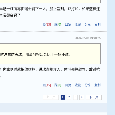
半场一红牌再把瑞士罚下一人，加上裁判，12打10，如果这样还
本我都会背了
顶
[15]
踩
[0]
回复
收藏
分享
复制
2026-07-08 19:40:25
1
同时注意防头球，那么阿根廷会比上一场还难。
？你拿到球就把你吹掉，进球直接介入，体毛都算越界，敢对抗
。
顶
[15]
踩
[0]
回复
收藏
分享
复制
1
上一页
2
3
4
下一页