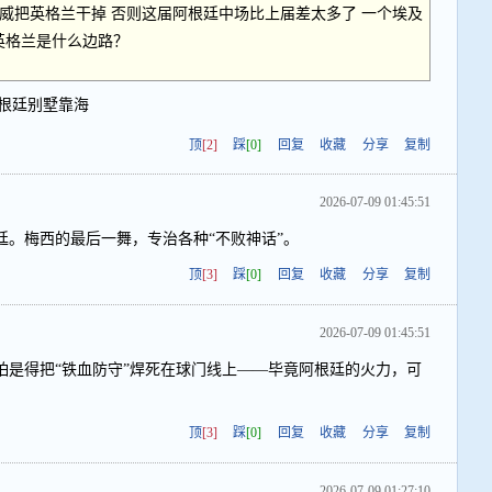
非挪威把英格兰干掉 否则这届阿根廷中场比上届差太多了 一个埃及
英格兰是什么边路？
根廷别墅靠海
顶
[2]
踩
[0]
回复
收藏
分享
复制
2026-07-09 01:45:51
廷。梅西的最后一舞，专治各种“不败神话”。
顶
[3]
踩
[0]
回复
收藏
分享
复制
2026-07-09 01:45:51
怕是得把“铁血防守”焊死在球门线上——毕竟阿根廷的火力，可
顶
[3]
踩
[0]
回复
收藏
分享
复制
2026-07-09 01:27:10