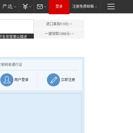
登录
注册免费邮箱
进口美妆9.9元>>
一键领取1088元>>
开车非常难以描述
登录网易通行证
用户登录
立即注册