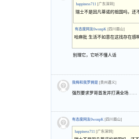
happiness711
[广东深圳]
瑞士不是因凡蒂诺的祖国吗，还
有态度网友0wonpK
[四川眉山]
哈麻批 生活不如意在这找存在感
别理它，它听不懂人话
我梅和我罗拥趸
[贵州遵义]
强烈要求罗哥首发并打满全场……
有态度网友0wonpK
[四川眉山]
happiness711
[广东深圳]