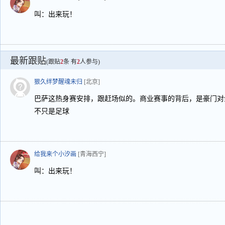
叫：出来玩！
最新跟贴
(跟贴
2
条 有
2
人参与)
狠久绊梦醒魂未归
[北京]
巴萨这热身赛安排，跟赶场似的。商业赛事的背后，是豪门对
不只是足球
给我来个小汐画
[青海西宁]
叫：出来玩！