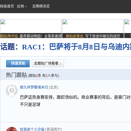
网易首页
应用
无障碍浏览
跟贴神评组:
最奇葩动物园！全靠家禽撑
跟贴故事会:
写下旅途中被坑的经历
场子
话题：
RAC1：巴萨将于8月8日与乌迪
快速发贴
去跟贴广场看看
热门跟贴
(跟贴
2
条 有
2
人参与)
狠久绊梦醒魂未归
[北京]
巴萨这热身赛安排，跟赶场似的。商业赛事的背后，是豪门对
不只是足球
给我来个小汐画
[青海西宁]