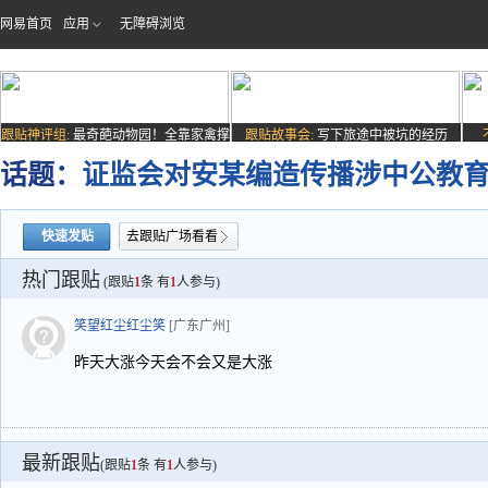
网易首页
应用
无障碍浏览
跟贴神评组:
最奇葩动物园！全靠家禽撑
跟贴故事会:
写下旅途中被坑的经历
场子
话题：
证监会对安某编造传播涉中公教
快速发贴
去跟贴广场看看
热门跟贴
(跟贴
1
条 有
1
人参与)
笑望红尘红尘笑
[广东广州]
昨天大涨今天会不会又是大涨
最新跟贴
(跟贴
1
条 有
1
人参与)