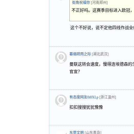
街角祝福你
[河南郑州]
不正好吗。这赛季目标进入欧冠
这个不好说，说不定他四线作战全
暮烟疏雨之际
[湖北武汉]
曼联这转会速度，慢得连埃德森的
官宣？
有态度网友0i8XLp
[浙江温州]
扣扣搜搜犹犹豫豫
东莞文明
[山东青岛]