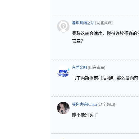
暮烟疏雨之际
[湖北武汉]
曼联这转会速度，慢得连埃德森的
官宣？
东莞文明
[山东青岛]
马丁内斯提前打后腰吧 那么爱向前
等你也等风mua
[辽宁鞍山]
能不能别买了