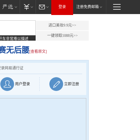
登录
注册免费邮箱
进口美妆9.9元>>
一键领取1088元>>
开车非常难以描述
赛无后腰
[查看原文]
登录网易通行证
用户登录
立即注册