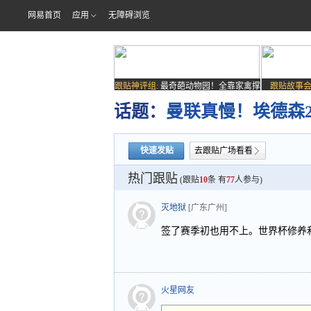
网易首页
应用
无障碍浏览
跟贴神评组:
最奇葩动物园！全靠家禽撑
跟贴故事会
场子
话题：
曼联真慢！埃德森
快速发贴
去跟贴广场看看
热门跟贴
(跟贴
10
条 有
77
人参与)
灭地狱
[广东广州]
签了赛季初也用不上。世界杯修养和英
火星网友