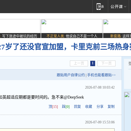
:
写下旅途中被坑的经历
不正常人类:
他说自己不是一个人
新套路:
这样
27岁了还没官宣加盟，卡里克前三场热身
1
上一页
下一页
跟贴用户自律公约
|
手机也能看跟贴>>
2026-07-08 10:03:42
超适应期都是要时间的。急不来@DeepSeek
顶
[15]
踩
[0]
回复
收藏
分享
复制
2026-07-09 15:53:06