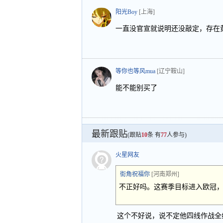
阳光Boy
[上海]
一直没官宣就说明还没敲定，存在
等你也等风mua
[辽宁鞍山]
能不能别买了
最新跟贴
(跟贴
10
条 有
77
人参与)
火星网友
街角祝福你
[河南郑州]
不正好吗。这赛季目标进入欧冠
这个不好说，说不定他四线作战全